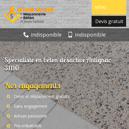
MENU
Devis gratuit
indisponible
indisponible
Spécialiste en béton désactivé Antignac
31110
Nos engagements
Devis et déplacement gratuits
Sans engagement
Artisan passionné
Prix imbattable