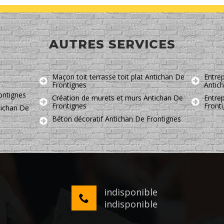
AUTRES SERVICES
Maçon toit terrasse toit plat Antichan De
Entrep
Frontignes
Antic
ontignes
Création de murets et murs Antichan De
Entre
Frontignes
Front
tichan De
Béton décoratif Antichan De Frontignes
indisponible
indisponible