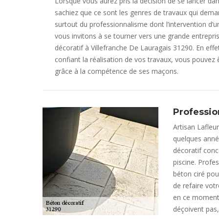
Lorsque vous aurez pris la décision de se lancer dan
sachiez que ce sont les genres de travaux qui dem
surtout du professionnalisme dont l’intervention d’un
vous invitons à se tourner vers une grande entrepr
décoratif à Villefranche De Lauragais 31290. En effet,
confiant la réalisation de vos travaux, vous pouvez
grâce à la compétence de ses maçons.
Professio
Artisan Lafleu
quelques anné
décoratif conce
piscine. Profe
béton ciré pou
de refaire votr
en ce moment. 
déçoivent pas,