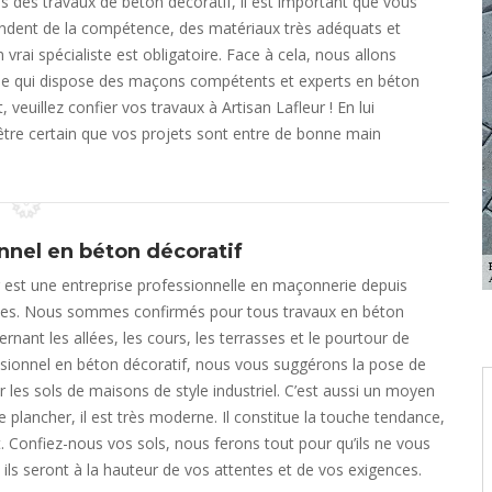
s des travaux de béton décoratif, il est important que vous
andent de la compétence, des matériaux très adéquats et
 vrai spécialiste est obligatoire. Face à cela, nous allons
ise qui dispose des maçons compétents et experts en béton
 veuillez confier vos travaux à Artisan Lafleur ! En lui
 être certain que vos projets sont entre de bonne main
nnel en béton décoratif
r est une entreprise professionnelle en maçonnerie depuis
es. Nous sommes confirmés pour tous travaux en béton
rnant les allées, les cours, les terrasses et le pourtour de
ssionnel en béton décoratif, nous vous suggérons la pose de
r les sols de maisons de style industriel. C’est aussi un moyen
e plancher, il est très moderne. Il constitue la touche tendance,
Confiez-nous vos sols, nous ferons tout pour qu’ils ne vous
 ils seront à la hauteur de vos attentes et de vos exigences.