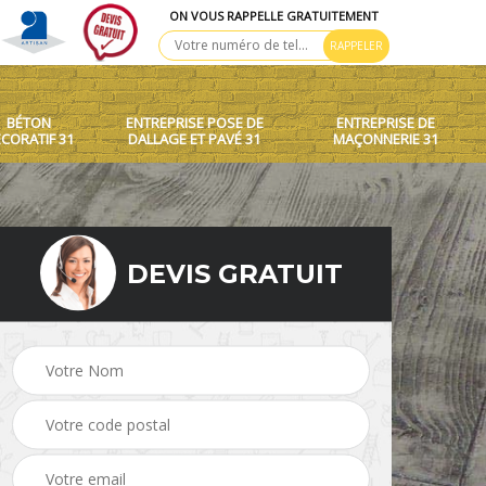
ON VOUS RAPPELLE GRATUITEMENT
BÉTON
ENTREPRISE POSE DE
ENTREPRISE DE
CORATIF 31
DALLAGE ET PAVÉ 31
MAÇONNERIE 31
DEVIS GRATUIT
 toit
Création de murets et
Béton décoratif 31
murs 31