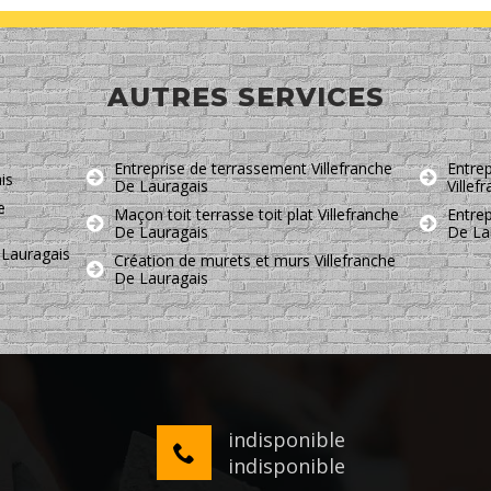
AUTRES SERVICES
Entreprise de terrassement Villefranche
Entrep
is
De Lauragais
Villef
e
Maçon toit terrasse toit plat Villefranche
Entrep
De Lauragais
De La
 Lauragais
Création de murets et murs Villefranche
De Lauragais
indisponible
indisponible