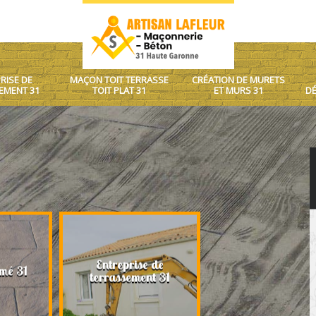
RISE DE
MAÇON TOIT TERRASSE
CRÉATION DE MURETS
EMENT 31
TOIT PLAT 31
ET MURS 31
DÉ
Entreprise de
Maçon toit terrasse
mé 31
terrassement 31
plat 31