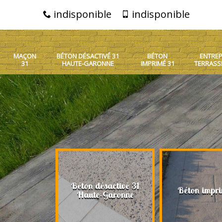
indisponible
indisponible
MAÇON
BÉTON DÉSACTIVÉ 31
BÉTON
ENTREP
31
HAUTE-GARONNE
IMPRIMÉ 31
TERRASS
Béton désactivé 31
on 31
Béton impri
Haute-Garonne