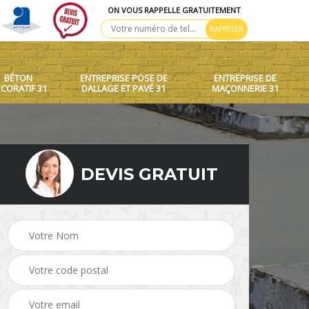
ON VOUS RAPPELLE GRATUITEMENT
BÉTON
ENTREPRISE POSE DE
ENTREPRISE DE
CORATIF 31
DALLAGE ET PAVÉ 31
MAÇONNERIE 31
DEVIS GRATUIT
 toit
Création de murets et
Béton décoratif 31
murs 31