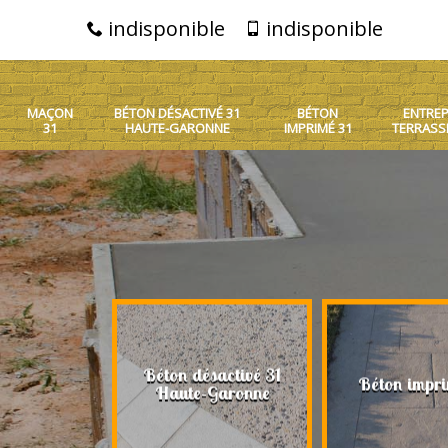
indisponible
indisponible
MAÇON
BÉTON DÉSACTIVÉ 31
BÉTON
ENTREP
31
HAUTE-GARONNE
IMPRIMÉ 31
TERRASS
Béton désactivé 31
on 31
Béton impri
Haute-Garonne