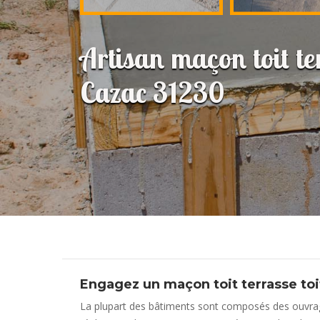
Artisan maçon toit ter
Cazac 31230
Engagez un maçon toit terrasse to
La plupart des bâtiments sont composés des ouvrage