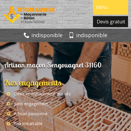
MENU
Devis gratuit
indisponible
indisponible
Artisan maçon Sengouagnet 31160
Nos engagements
Devis et déplacement gratuits
Sans engagement
Artisan passionné
Prix imbattable