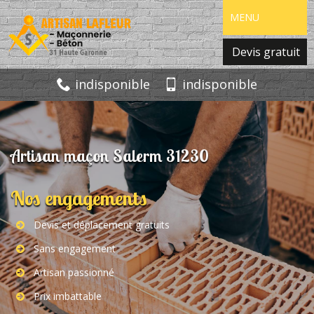
MENU
Devis gratuit
indisponible
indisponible
Artisan maçon Salerm 31230
Nos engagements
Devis et déplacement gratuits
Sans engagement
Artisan passionné
Prix imbattable