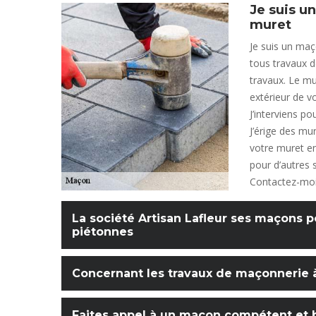
Je suis u
muret
Je suis un maç
tous travaux d
travaux. Le mur
extérieur de vo
J’interviens p
J’érige des mu
votre muret en
pour d’autres 
Contactez-moi
La société Artisan Lafleur ses maçons p
piétonnes
Concernant les travaux de maçonnerie à
Faites appel à un maçon compétent et b