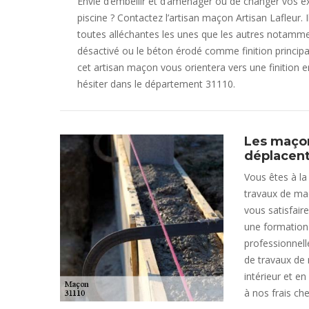
Envie d’embellir et d’aménager ou de changer vos ex
piscine ? Contactez l’artisan maçon Artisan Lafleur
toutes alléchantes les unes que les autres notamme
désactivé ou le béton érodé comme finition principa
cet artisan maçon vous orientera vers une finition e
hésiter dans le département 31110.
Les maçon
déplacent
Vous êtes à la
travaux de ma
vous satisfai
une formation 
professionnelle
de travaux de 
intérieur et e
à nos frais ch