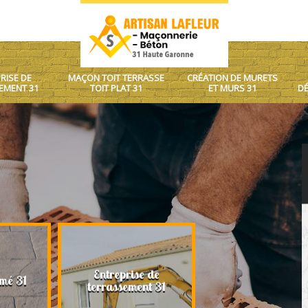
RISE DE
MAÇON TOIT TERRASSE
CRÉATION DE MURETS
EMENT 31
TOIT PLAT 31
ET MURS 31
DÉ
Entreprise de
Maçon toit terrasse
mé 31
terrassement 31
plat 31