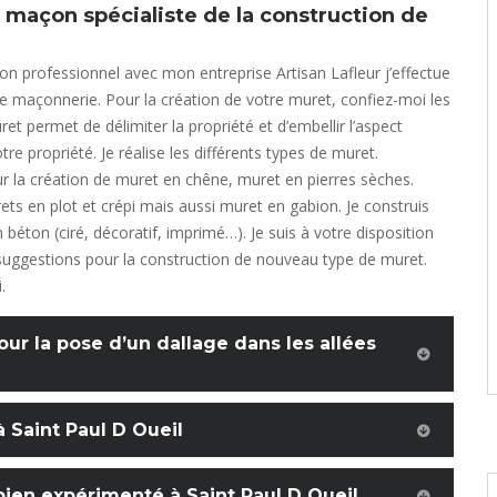
n maçon spécialiste de la construction de
on professionnel avec mon entreprise Artisan Lafleur j’effectue
e maçonnerie. Pour la création de votre muret, confiez-moi les
et permet de délimiter la propriété et d’embellir l’aspect
tre propriété. Je réalise les différents types de muret.
our la création de muret en chêne, muret en pierres sèches.
rets en plot et crépi mais aussi muret en gabion. Je construis
 béton (ciré, décoratif, imprimé…). Je suis à votre disposition
suggestions pour la construction de nouveau type de muret.
.
our la pose d’un dallage dans les allées
 Saint Paul D Oueil
ien expérimenté à Saint Paul D Oueil