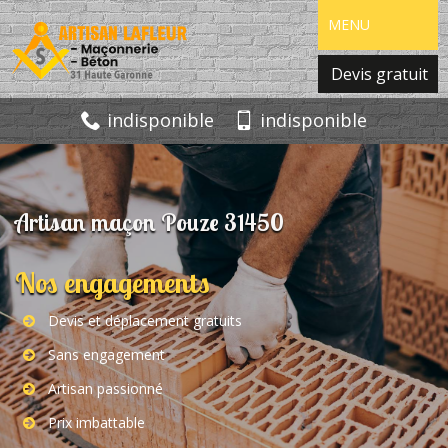
MENU
Devis gratuit
indisponible
indisponible
Artisan maçon Pouze 31450
Nos engagements
Devis et déplacement gratuits
Sans engagement
Artisan passionné
Prix imbattable