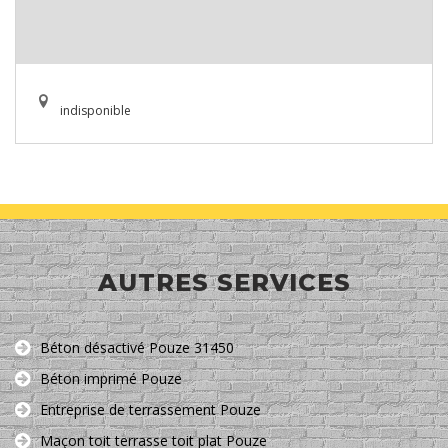
indisponible
AUTRES SERVICES
Béton désactivé Pouze 31450
Béton imprimé Pouze
Entreprise de terrassement Pouze
Maçon toit terrasse toit plat Pouze