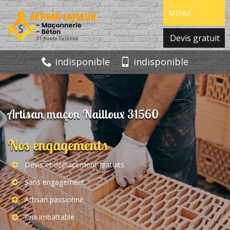
MENU
Devis gratuit
indisponible
indisponible
Artisan maçon Nailloux 31560
Nos engagements
Devis et déplacement gratuits
Sans engagement
Artisan passionné
Prix imbattable