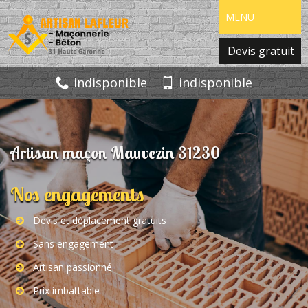
MENU
Devis gratuit
indisponible
indisponible
Artisan maçon Mauvezin 31230
Nos engagements
Devis et déplacement gratuits
Sans engagement
Artisan passionné
Prix imbattable