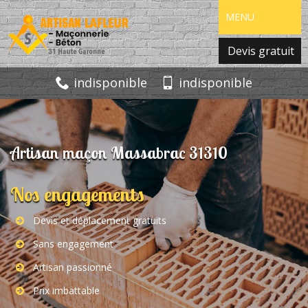
MENU
Devis gratuit
indisponible
indisponible
Artisan maçon Massabrac 31310
Nos engagements
Devis et déplacement gratuits
Sans engagement
Artisan passionné
Prix imbattable