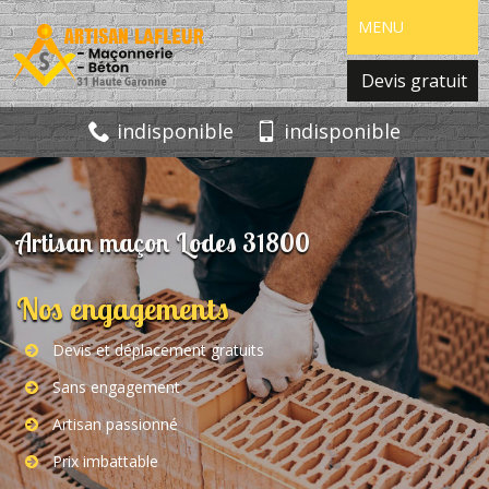
MENU
Devis gratuit
indisponible
indisponible
Artisan maçon Lodes 31800
Nos engagements
Devis et déplacement gratuits
Sans engagement
Artisan passionné
Prix imbattable