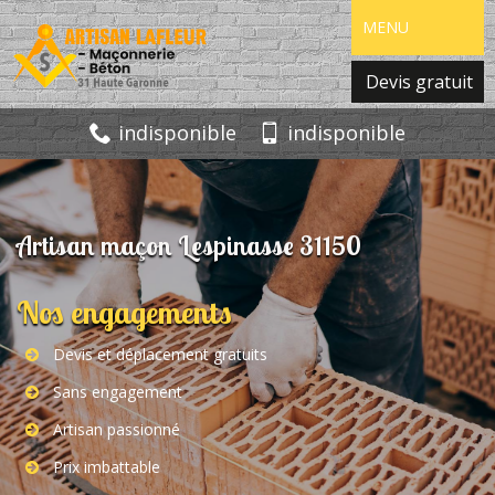
MENU
Devis gratuit
indisponible
indisponible
Artisan maçon Lespinasse 31150
Nos engagements
Devis et déplacement gratuits
Sans engagement
Artisan passionné
Prix imbattable