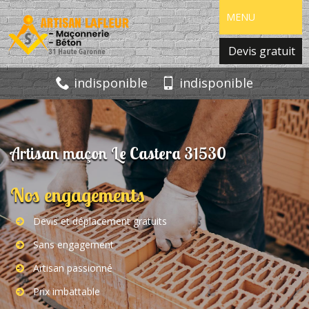
MENU
Devis gratuit
indisponible
indisponible
Artisan maçon Le Castera 31530
Nos engagements
Devis et déplacement gratuits
Sans engagement
Artisan passionné
Prix imbattable