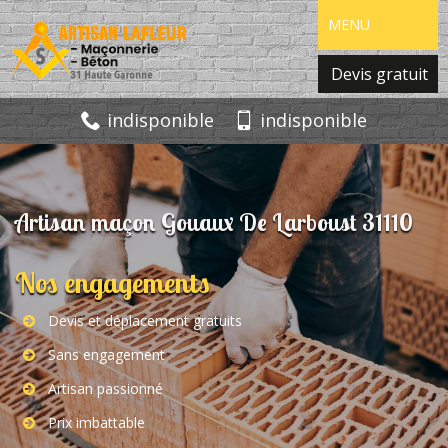
MENU
Devis gratuit
indisponible
indisponible
Artisan maçon Gouaux De Larboust 31110
Nos engagements
Devis et déplacement gratuits
Sans engagement
Artisan passionné
Prix imbattable