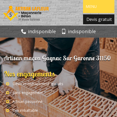
MENU
Devis gratuit
indisponible
indisponible
Artisan maçon Gagnac Sur Garonne 31150
Nos engagements
Devis et déplacement gratuits
Sans engagement
Artisan passionné
Prix imbattable