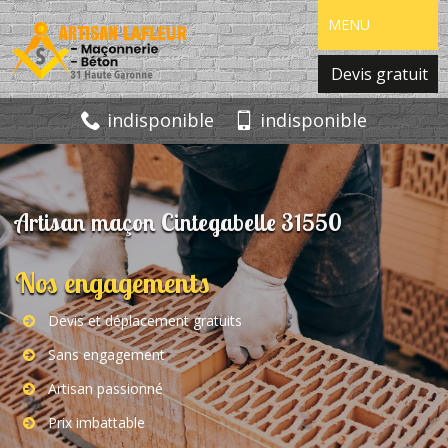
MENU
Devis gratuit
indisponible
indisponible
Artisan maçon Cintegabelle 31550
Nos engagements
Devis et déplacement gratuits
Sans engagement
Artisan passionné
Prix imbattable