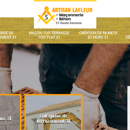
RISE DE
MAÇON TOIT TERRASSE
CRÉATION DE MURETS
EMENT 31
TOIT PLAT 31
ET MURS 31
DÉ
Entreprise de
Maçon toit terrasse
mé 31
terrassement 31
plat 31