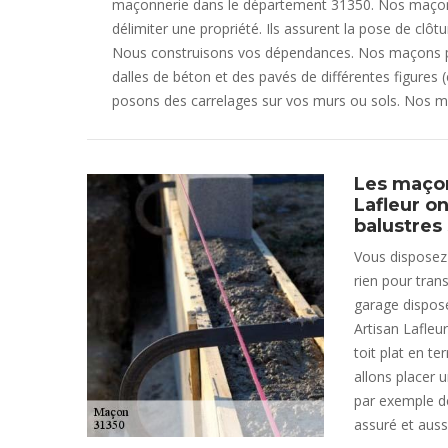
maçonnerie dans le département 31350. Nos maçons
délimiter une propriété. Ils assurent la pose de clô
Nous construisons vos dépendances. Nos maçons par
dalles de béton et des pavés de différentes figures
posons des carrelages sur vos murs ou sols. Nos ma
Les maçon
Lafleur o
balustres 
Vous disposez d
rien pour trans
garage dispose
Artisan Lafleu
toit plat en te
allons placer 
par exemple de
assuré et auss