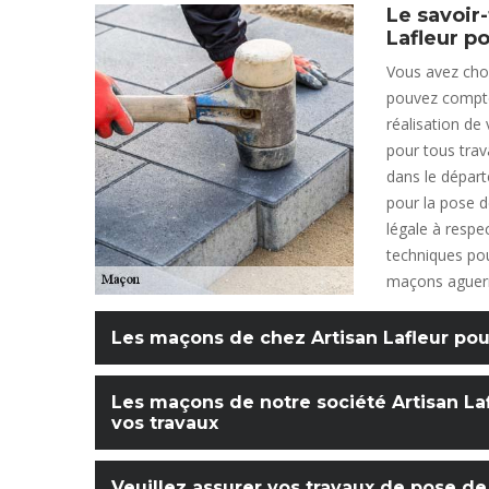
Le savoir
Lafleur p
Vous avez choi
pouvez compter
réalisation de
pour tous trav
dans le dépar
pour la pose d
légale à respe
techniques pou
maçons aguerri
Les maçons de chez Artisan Lafleur pou
Les maçons de notre société Artisan Laf
vos travaux
Veuillez assurer vos travaux de pose de