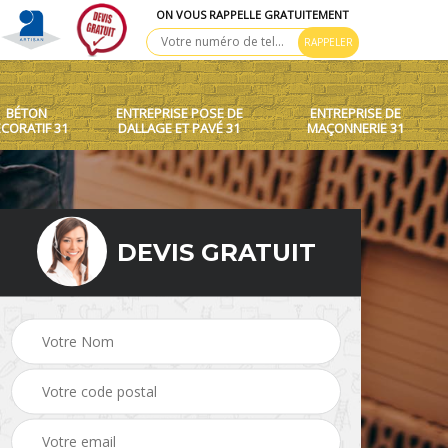
ON VOUS RAPPELLE GRATUITEMENT
BÉTON
ENTREPRISE POSE DE
ENTREPRISE DE
CORATIF 31
DALLAGE ET PAVÉ 31
MAÇONNERIE 31
DEVIS GRATUIT
 toit
Création de murets et
Béton décoratif 31
murs 31