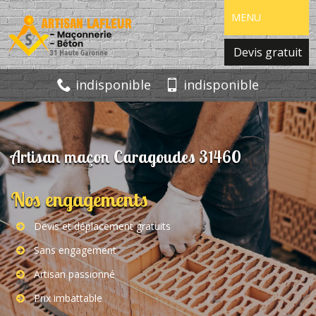
MENU
Devis gratuit
indisponible
indisponible
Artisan maçon Caragoudes 31460
Nos engagements
Devis et déplacement gratuits
Sans engagement
Artisan passionné
Prix imbattable