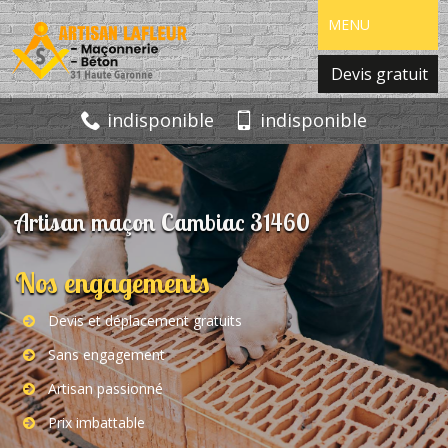
MENU
Devis gratuit
indisponible
indisponible
Artisan maçon Cambiac 31460
Nos engagements
Devis et déplacement gratuits
Sans engagement
Artisan passionné
Prix imbattable