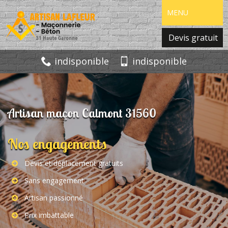
MENU
Devis gratuit
indisponible
indisponible
Artisan maçon Calmont 31560
Nos engagements
Devis et déplacement gratuits
Sans engagement
Artisan passionné
Prix imbattable