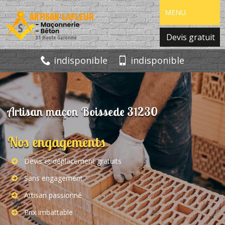
MENU
Devis gratuit
indisponible
indisponible
Artisan maçon Boissede 31230
Nos engagements
Devis et déplacement gratuits
Sans engagement
Artisan passionné
Prix imbattable