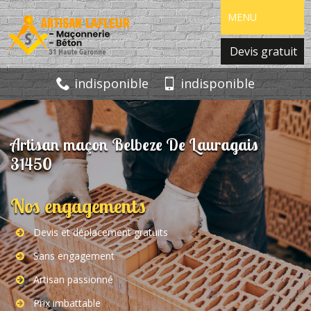
MENU
Devis gratuit
indisponible
indisponible
Artisan maçon Belbeze De Lauragais
31450
Nos engagements
Devis et déplacement gratuits
Sans engagement
Artisan passionné
Prix imbattable