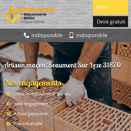
MENU
Devis gratuit
indisponible
indisponible
Artisan maçon Beaumont Sur Leze 31870
Nos engagements
Devis et déplacement gratuits
Sans engagement
Artisan passionné
Prix imbattable