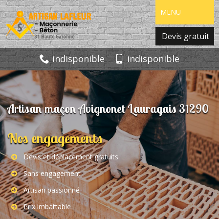
MENU
Devis gratuit
indisponible
indisponible
Artisan maçon Avignonet Lauragais 31290
Nos engagements
Devis et déplacement gratuits
Sans engagement
Artisan passionné
Prix imbattable