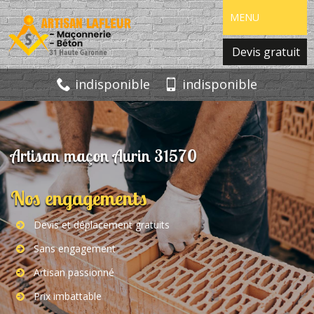
MENU
Devis gratuit
indisponible
indisponible
Artisan maçon Aurin 31570
Nos engagements
Devis et déplacement gratuits
Sans engagement
Artisan passionné
Prix imbattable